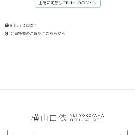
上記に同意してBitfan IDログイン
Bitfan IDとは？
会員特典のご確認はこちらから