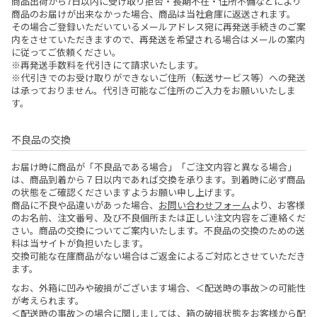
商品出荷から7日以内に受け取り拒否・長期不在・住所不備などにより
商品のお届けが出来なかった場合、商品は当社倉庫に返送されます。
その場合ご登録いただいているメールアドレス宛に再発送手続きのご案
内をさせていただきますので、再発送を希望される場合はメールの案内
に従ってご依頼ください。
※再発送手数料を代引きにて請求いたします。
※代引きでのお受け取りができないご住所（転送サービス等）への発送
は承っておりません。代引き可能なご住所のご入力をお願いいたしま
す。
不良品の交換
お届け時に商品が「不良品である場合」「ご注文内容と異なる場合」
は、商品到着から７日以内であれば交換を承ります。到着時に必ず商品
の状態をご確認くださいますようお願い申し上げます。
商品に不良や品違いがあった場合、
お問い合わせフォーム
より、お客様
のお名前、注文番号、及び不良個所または正しい注文内容をご連絡くだ
さい。商品の交換についてご案内いたします。不良品の交換のための送
料は当サイトが負担いたします。
交換可能な在庫商品がない場合はご返金によるご対応とさせていただき
ます。
なお、外箱に凹みや破損がございます場合、＜配送時の事故＞の可能性
が考えられます。
＜配送時の事故＞の場合に関しましては、箱の破損状態をお客様から配