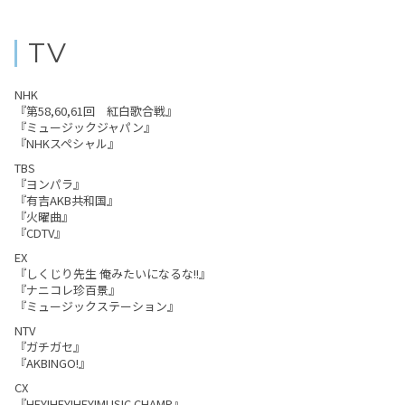
TV
NHK
『第58,60,61回 紅白歌合戦』
『ミュージックジャパン』
『NHKスペシャル』
TBS
『ヨンパラ』
『有吉AKB共和国』
『火曜曲』
『CDTV』
EX
『しくじり先生 俺みたいになるな!!』
『ナニコレ珍百景』
『ミュージックステーション』
NTV
『ガチガセ』
『AKBINGO!』
CX
『HEY!HEY!HEY!MUSIC CHAMP』