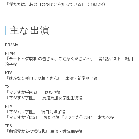
『僕たちは、あの日の夜明けを知っている』（’18.1.24）
主な出演
DRAMA
NTVM
『チート ～詐欺師の皆さん、ご注意ください～』 第1話ゲスト・細川
玲子役
KTV
『はんなりギロリの頼子さん』 主演・新堂頼子役
TX
『マジすか学園2』 おたべ役
『マジすか学園』 馬路須加女学園生徒役
NTV
『マジムリ学園』 後白河法子役
『マジすか学園5』 おたべ役『マジすか学園4』 おたべ役
TBS
『劇場霊からの招待状』 主演・香坂里緒役