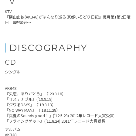
TV
KTV
『横山由依(AKB48)がはんなり巡る 京都いろどり日記』毎月第1第2日曜
日 6時30分～
DISCOGRAPHY
CD
シングル
AKB48
『失恋、ありがとう』（’20.3.18）
『サステナブル』(’19.9.18)
『ジワるDAYS』（’19.3.13）
『NO WAY MAN』（’18.11.28）
『真夏のSounds good！』(’12.5.23) 2012年レコード大賞受賞
『フライングゲット』(’11.8.24) 2011年レコード大賞受賞
アルバム
AKB48