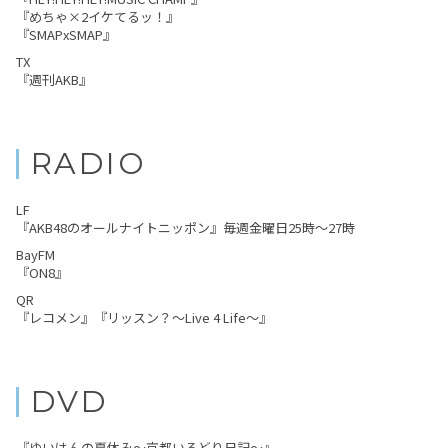
『めちゃ×2イケてるッ！』
『SMAPxSMAP』
TX
『週刊AKB』
RADIO
LF
『AKB48のオールナイトニッポン』毎週金曜日25時～27時
BayFM
『ON8』
QR
『レコメン』『リッスン？～Live 4 Life～』
DVD
『ゆいはんの夏休み～京都いろどり日記～』