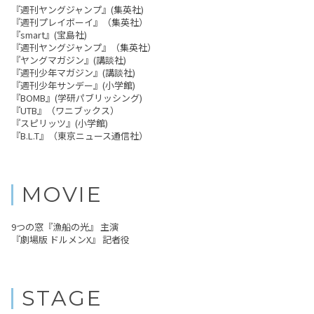
『週刊ヤングジャンプ』(集英社)
『週刊プレイボーイ』（集英社）
『smart』(宝島社)
『週刊ヤングジャンプ』（集英社）
『ヤングマガジン』(講談社)
『週刊少年マガジン』(講談社)
『週刊少年サンデー』(小学館)
『BOMB』(学研パブリッシング)
『UTB』（ワニブックス）
『スピリッツ』(小学館)
『B.L.T』（東京ニュース通信社）
MOVIE
9つの窓『漁船の光』 主演
『劇場版 ドルメンX』 記者役
STAGE