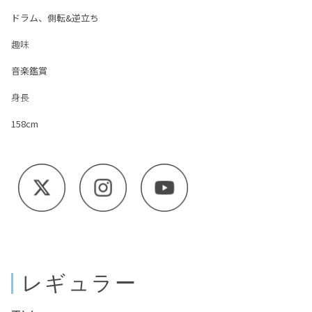
ドラム、側転&逆立ち
趣味
音楽鑑賞
身長
158cm
レギュラー