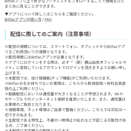
Bitfanアプリ上で好きなアーティストをフォローすることで情報をひと
まとめに見ることができます。
▼アプリについて詳しくはこちらをご確認ください。
Bitfanアプリの使い方
/
FAQ
配信に際してのご案内（注意事項）
※配信の視聴については、スマートフォン、タブレットからBitfanアプ
リをご利用頂いての視聴となります。
※配信視聴にはBitfanアプリが必要となります。
※アプリにログインをする際は、必ず「（新）横山由依オフィシャルサ
イト」に登録しているアカウントでログインを頂きますようお願い申し
上げます。
※本配信では、投げ銭機能(チップ機能)がご利用いただけます。
※Bitfan IDをお持ちでないお客様は、こちらから新規登録〜有料会員登
録の上ご利用ください。
※動画配信においては通信量が大きくなることが予想されます。Wi-Fi
やケーブルでのインターネット接続を推奨いたします。また、通信量は
お客様のご負担となります。
※視聴環境、ネット環境はご自身で整備ください。こちらでは対応は一
切できかねます。
※生配信である特性上、不慮の一時停止や乱れなどが起こる可能性があ
る点、ご了承ください。
※本配信は不定期での配信となります。