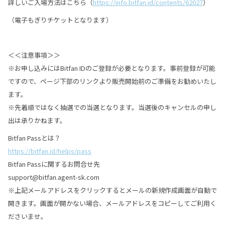
詳しいご入場方法はこちら（
https://info.bitfan.id/contents/62027
）
（電子もぎりチケットとなります）
＜＜注意事項＞＞
※お申し込みにはBitfan IDのご登録が必要となります。事前登録が可能
ですので、ページ下部のリンクより販売開始前のご準備をお勧めいたし
ます。
※先着順ではなく抽選での当選となります。当選後のキャンセルの申し
出は承りかねます。
Bitfan Passとは？
https://bitfan.id/helps/pass
Bitfan Passに関するお問合せ先
support@bitfan.agent-sk.com
※上記メールアドレスをクリックするとメールの新規作成画面が自動で
開きます。画面が開かない場合、メールアドレスをコピーしてご利用く
ださいませ。