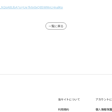
ZwLN2qAI8JbA?si=Ue7ktn0xQ8SWWvLHnalKp
一覧に戻る
当サイトについて
アカウントに
利用規約
個人情報保護