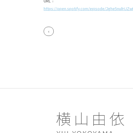
URL：
https://open.spotify.com/episode/2ghe5nulHJ