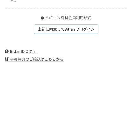
YuiFan’s 有料会員利用規約
上記に同意してBitfan IDログイン
Bitfan IDとは？
会員特典のご確認はこちらから