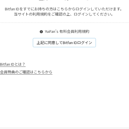
Bitfan IDをすでにお持ちの方はこちらからログインしていただけます。
当サイトの利用規約をご確認の上、ログインしてください。
YuiFan’s 有料会員利用規約
上記に同意してBitfan IDログイン
Bitfan IDとは？
会員特典のご確認はこちらから