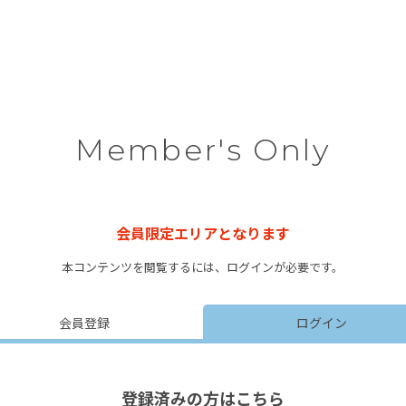
Member's Only
会員限定エリアとなります
本コンテンツを閲覧するには、ログインが必要です。
会員登録
ログイン
登録済みの方はこちら