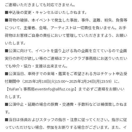
ご連絡いただきましても対応できません。
■申込後の変更・キャンセルはいたしかねます。
■荷物の破損、本イベントで発生した事故、事件、盗難、紛失、負傷等
について、主催者、会場、アーティストは一切責任を負いません。お手
荷物はお客様ご自身の責任において管理していただきますよう、お願い
いたします。
■公演に向けて、イベントを盛り上げる為の企画を立てているので企画
実行の許可が欲しい等のご連絡はファンクラブ事務局にお送りいただい
ても仲介・協力・支援は出来ません。
■公演当日、車椅子での来場・鑑賞をご希望される方はチケット申込受
付期間中（2025年2月18日(火)15:00～2025年2月24日(月)23:59）に、
【YuiFan’s 事務局eventinfo@allfuz.co.jp】まで必ずご連絡をお願いい
たします。
■公演中止・延期の場合の旅費・交通費・手数料などは補償致しかねま
す。
■当日は係員およびスタッフの指示・注意に従ってください。指示に従
っていただけない場合、参加をお断りする場合がございます。また、イ