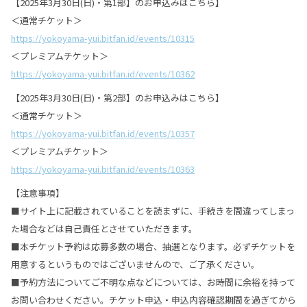
【2025年3月30日(日)・第1部】のお申込みはこちら】
＜通常チケット＞
https://yokoyama-yui.bitfan.id/events/10315
＜プレミアムチケット＞
https://yokoyama-yui.bitfan.id/events/10362
【2025年3月30日(日)・第2部】のお申込みはこちら】
＜通常チケット＞
https://yokoyama-yui.bitfan.id/events/10357
＜プレミアムチケット＞
https://yokoyama-yui.bitfan.id/events/10363
【注意事項】
■サイト上に記載されていることを読まずに、手続きを間違ってしまっ
た場合などは自己責任とさせていただきます。
■本チケット予約は応募多数の場合、抽選となります。必ずチケットを
用意するというものではございませんので、ご了承ください。
■予約方法についてご不明な点などについては、お時間に余裕を持って
お問い合わせください。チケット申込・申込内容確認期間を過ぎてから