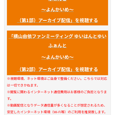
～よんかいめ～
（第1部）アーカイブ配信」
を視聴する
「
横山由依ファンミーティング ゆいはんとゆい
ふぁんと
～よんかいめ～
（第2部）アーカイブ配信
」
を視聴する
※視聴環境、ネット環境はご自身で整備ください。こちらでは対応
は一切できかねます。
※閲覧に関わるインターネット通信費用はお客様のご負担となりま
す。
※動画配信となりデータ通信量が多くなることが想定されるため、
安定したインターネット環境（Wi-Fi等）のご利用を推奨致します。