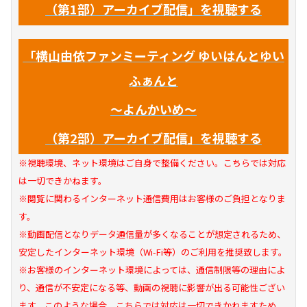
（第1部）アーカイブ配信」
を視聴する
「横山由依ファンミーティング ゆいはんとゆい
ふぁんと
～よんかいめ～
（第2部）アーカイブ配信」
を視聴する
※視聴環境、ネット環境はご自身で整備ください。こちらでは対応
は一切できかねます。
※閲覧に関わるインターネット通信費用はお客様のご負担となりま
す。
※動画配信となりデータ通信量が多くなることが想定されるため、
安定したインターネット環境（Wi-Fi等）のご利用を推奨致します。
※お客様のインターネット環境によっては、通信制限等の理由によ
り、通信が不安定になる等、動画の視聴に影響が出る可能性ござい
ます。このような場合、こちらでは対応は一切できかねますため、