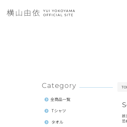
Category
TO
全商品一覧
S
Tシャツ
該
恐
タオル