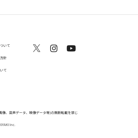
ついて
方針
いて
、画像、音声データ、映像データ等)の無断転載を禁じ
KIYAKI Inc.