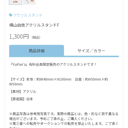
アクリルスタンド
横山由依アクリルスタンドF
1,300円
（税込）
商品詳細
サイズ／カラー
『YuiFan’s』有料会員限定販売のアクリルスタンドです！
【サイズ】本体：約W40mm×H100mm 台座：約H50mm×約
W50mm
【素材】アクリル
【原産国】日本
※商品写真は参考用写真です。実際の商品とは、色・形など若干異なる
場合がございます。予めご了承の上、ご購入ください。
※第三者への転売やオークションでの転売を禁止いたします。ご了承く